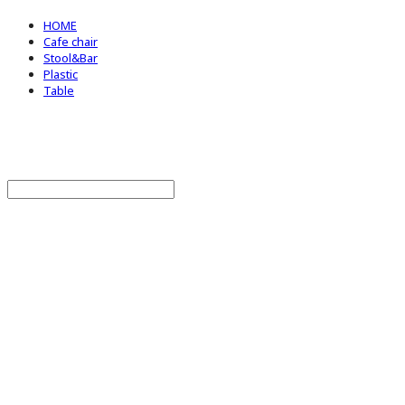
HOME
Cafe chair
Stool&Bar
Plastic
Table
BStrade
Search
검색
Log In
로그인
Cart
장바구니