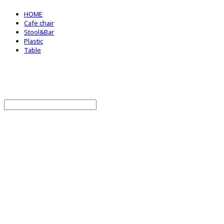
HOME
Cafe chair
Stool&Bar
Plastic
Table
BStrade
Search
검색
Log In
로그인
Cart
장바구니