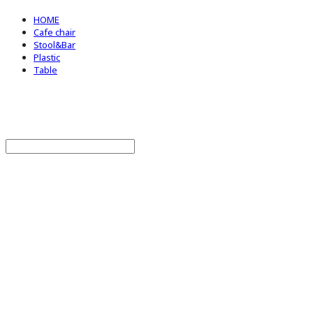
HOME
Cafe chair
Stool&Bar
Plastic
Table
BStrade
Search
검색
Log In
로그인
Cart
장바구니